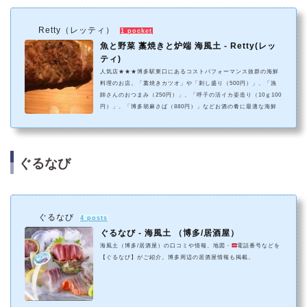
Retty（レッティ）
1 pocket
魚と野菜 藁焼きと炉端 海風土 - Retty(レッ
ティ)
人気店★★★博多駅東口にあるコストパフォーマンス抜群の海鮮
料理のお店。「藁焼きカツオ」や「刺し盛り（500円）」、「漁
師さんのおつまみ（250円）」、「呼子の活イカ姿造り（10ｇ100
円）」、「博多胡麻さば（880円）」などお酒の肴に最適な海鮮
料理が絶品ぞろい。宴会等での利用にも好評で、飲み放題付き4,0
00円コースなどの用意がある。刺身やイサキのフライなど、魚介
を中心に美味しいメニューが盛りだくさん。離れの個室が充実し
ているのが嬉しい。居心地の良い雰囲気で友人同士や会社の同僚
ぐるなび
と訪れると会話も弾み、お...
ぐるなび
4 posts
ぐるなび - 海風土 （博多/居酒屋）
海風土（博多/居酒屋）の口コミや情報、地図・
電話番号などを
【ぐるなび】がご紹介。博多周辺の居酒屋情報も掲載。