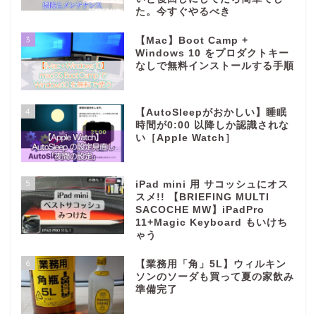
た。今すぐやるべき
3
【Mac】Boot Camp +
Windows 10 をプロダクトキー
なしで無料インストールする手順
4
【AutoSleepがおかしい】睡眠
時間が0:00 以降しか認識されな
い［Apple Watch］
5
iPad mini 用 サコッシュにオス
スメ!! 【BRIEFING MULTI
SACOCHE MW】iPadPro
11+Magic Keyboard もいけち
ゃう
6
【業務用「角」5L】ウィルキン
ソンのソーダも買って夏の家飲み
準備完了