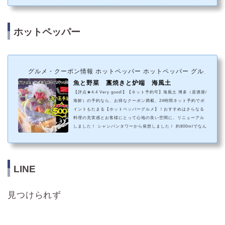
ホットペッパー
グルメ・クーポン情報 ホットペッパー ホットペッパー グルメ
魚と野菜 藁焼きと炉端 海風土
【評点★4.4 Very good!】【ネット予約可】海風土 博多（居酒屋/
海鮮）の予約なら、お得なクーポン満載、24時間ネット予約でポ
イントもたまる【ホットペッパーグルメ】！おすすめはさらなる
料理の充実感とお客様にとって心地の良い空間に、リニューアル
しました！ シャンパンタワーから発想しました！ 約800mlでなん
と1000円。 お誕生日やお祝い事のお客様限定です。 。※この店
舗はネット予約に対応しています。
LINE
見つけられず