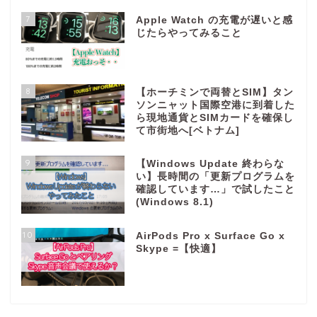
7
Apple Watch の充電が遅いと感
じたらやってみること
8
【ホーチミンで両替とSIM】タン
ソンニャット国際空港に到着した
ら現地通貨とSIMカードを確保し
て市街地へ[ベトナム]
9
【Windows Update 終わらな
い】長時間の「更新プログラムを
確認しています…」で試したこと
(Windows 8.1)
10
AirPods Pro x Surface Go x
Skype =【快適】