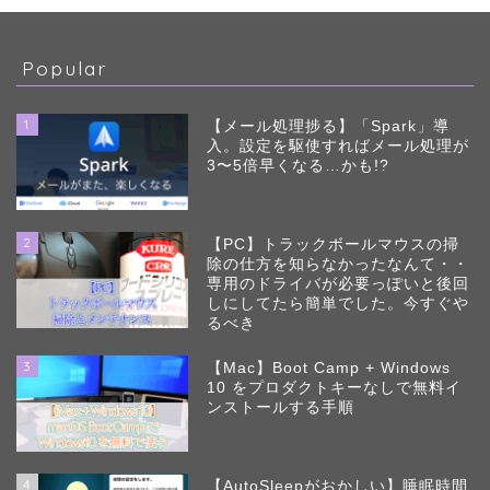
Popular
1
【メール処理捗る】「Spark」導
入。設定を駆使すればメール処理が
3〜5倍早くなる…かも!?
2
【PC】トラックボールマウスの掃
除の仕方を知らなかったなんて・・
専用のドライバが必要っぽいと後回
しにしてたら簡単でした。今すぐや
るべき
3
【Mac】Boot Camp + Windows
10 をプロダクトキーなしで無料イ
ンストールする手順
4
【AutoSleepがおかしい】睡眠時間