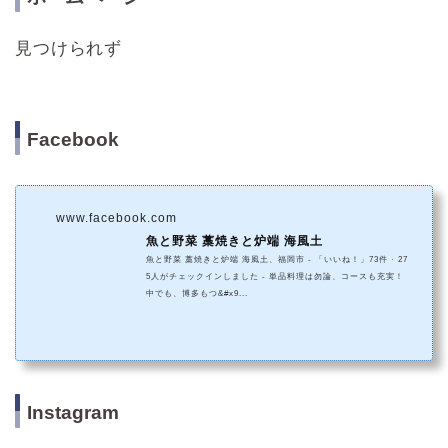
見つけられず
Facebook
www.facebook.com
魚と野菜 藁焼きと炉端 海風土
魚と野菜 藁焼きと炉端 海風土、福岡市 - 「いいね！」73件 · 27
5人がチェックインしました - 単品料理は勿論、コースも充実！
中でも、博多もつ&#x9...
Instagram