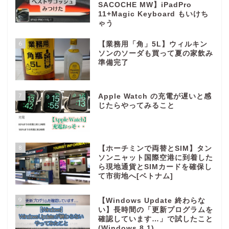
SACOCHE MW】iPadPro
11+Magic Keyboard もいけち
ゃう
6
【業務用「角」5L】ウィルキン
ソンのソーダも買って夏の家飲み
準備完了
7
Apple Watch の充電が遅いと感
じたらやってみること
8
【ホーチミンで両替とSIM】タン
ソンニャット国際空港に到着した
ら現地通貨とSIMカードを確保し
て市街地へ[ベトナム]
9
【Windows Update 終わらな
い】長時間の「更新プログラムを
確認しています…」で試したこと
(Windows 8.1)