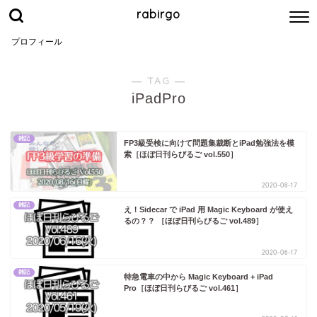
rabirgo
プロフィール
― TAG ―
iPadPro
雑記
FP3級受検に向けて問題集裁断とiPad勉強法を模
索［ほぼ日刊らびるご vol.550］
2020-08-17
雑記
え！Sidecar で iPad 用 Magic Keyboard が使え
るの？？ ［ほぼ日刊らびるご vol.489］
2020-06-17
雑記
特急電車の中から Magic Keyboard + iPad
Pro［ほぼ日刊らびるご vol.461］