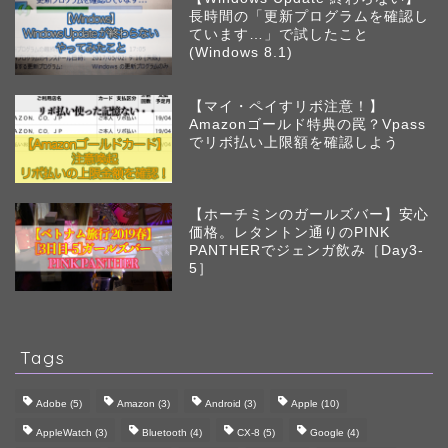
長時間の「更新プログラムを確認し
ています…」で試したこと
(Windows 8.1)
【マイ・ペイすリボ注意！】
Amazonゴールド特典の罠？Vpass
でリボ払い上限額を確認しよう
【ホーチミンのガールズバー】安心
価格。レタントン通りのPINK
PANTHERでジェンガ飲み［Day3-
5］
Tags
Adobe
(5)
Amazon
(3)
Android
(3)
Apple
(10)
AppleWatch
(3)
Bluetooth
(4)
CX-8
(5)
Google
(4)