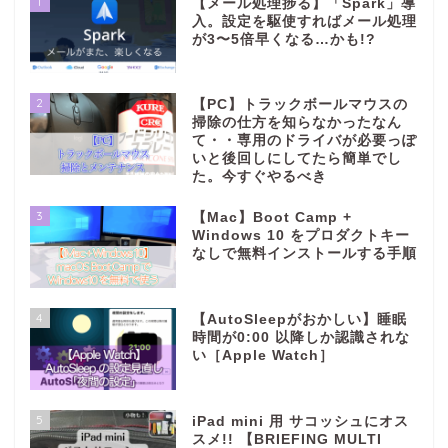
1
【メール処理捗る】「Spark」導
入。設定を駆使すればメール処理
が3〜5倍早くなる…かも!?
2
【PC】トラックボールマウスの
掃除の仕方を知らなかったなん
て・・専用のドライバが必要っぽ
いと後回しにしてたら簡単でし
た。今すぐやるべき
3
【Mac】Boot Camp +
Windows 10 をプロダクトキー
なしで無料インストールする手順
4
【AutoSleepがおかしい】睡眠
時間が0:00 以降しか認識されな
い［Apple Watch］
5
iPad mini 用 サコッシュにオス
スメ!! 【BRIEFING MULTI