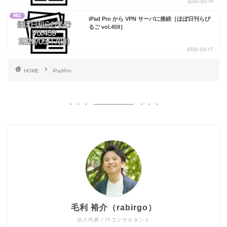
2020-05-19
雑記
iPad Pro から VPN サーバに接続［ほぼ日刊らび
るご vol.459］
2020-05-17
HOME
iPadPro
毛利 裕介（rabirgo）
法人代表 / ITコンサルタント