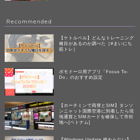
Recommended
【ケトルベル】どんなトレーニング
種目があるのか調べた［#まいにち
筋トレ］
ポモドーロ用アプリ「Focus To-
Do」のおすすめ設定
【ホーチミンで両替とSIM】タンソ
ンニャット国際空港に到着したら現
地通貨とSIMカードを確保して市街
地へ[ベトナム]
【Windows Update 終わらない】