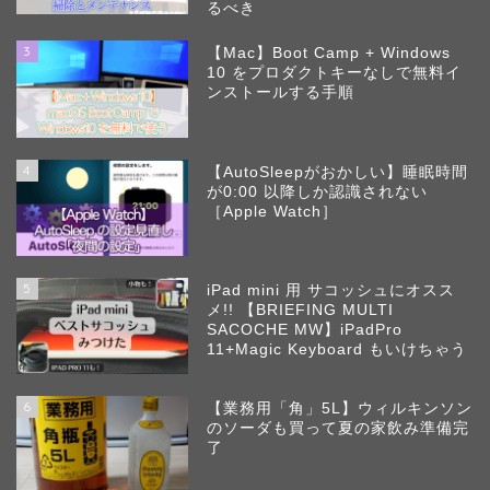
るべき
3
【Mac】Boot Camp + Windows
10 をプロダクトキーなしで無料イ
ンストールする手順
4
【AutoSleepがおかしい】睡眠時間
が0:00 以降しか認識されない
［Apple Watch］
5
iPad mini 用 サコッシュにオスス
メ!! 【BRIEFING MULTI
SACOCHE MW】iPadPro
11+Magic Keyboard もいけちゃう
6
【業務用「角」5L】ウィルキンソン
のソーダも買って夏の家飲み準備完
了