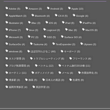
Adobe
(5)
Amazon
(3)
Android
(3)
Apple
(10)
AppleWatch
(3)
Bluetooth
(4)
CX-8
(5)
Google
(4)
Illustrator
(4)
iMac
(3)
iOS
(4)
iPad
(6)
iPadPro
(4)
iPhone
(7)
linux
(3)
Logicool
(3)
Mac
(6)
MacOS
(8)
Microsoft
(3)
PC
(3)
SSD
(5)
Surface GO
(4)
SurfaceGo
(4)
Taskuma
(4)
TextExpander
(3)
Ulysses
(3)
windows
(8)
ほぼ日刊らびるご
(46)
キーボード
(3)
タスク管理
(3)
トラブルシューティング
(8)
フリーランス
(4)
ブログ執筆環境
(4)
ベトナム
(12)
ベトナム旅行2019春
(11)
ホーチミン
(11)
ボディメイク
(4)
メール
(4)
作業効率化
(5)
博多駅
(3)
換装
(5)
日本人の英語
(3)
生産性
(6)
福岡市博多区
(4)
英語学習
(3)