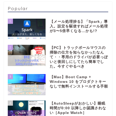
Popular
1
【メール処理捗る】「Spark」導
入。設定を駆使すればメール処理
が3〜5倍早くなる…かも!?
2
【PC】トラックボールマウスの
掃除の仕方を知らなかったなん
て・・専用のドライバが必要っぽ
いと後回しにしてたら簡単でし
た。今すぐやるべき
3
【Mac】Boot Camp +
Windows 10 をプロダクトキー
なしで無料インストールする手順
4
【AutoSleepがおかしい】睡眠
時間が0:00 以降しか認識されな
い［Apple Watch］