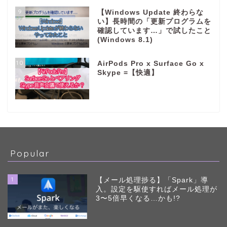
9
【Windows Update 終わらな
い】長時間の「更新プログラムを
確認しています…」で試したこと
(Windows 8.1)
10
AirPods Pro x Surface Go x
Skype =【快適】
Popular
1
【メール処理捗る】「Spark」導
入。設定を駆使すればメール処理が
3〜5倍早くなる…かも!?