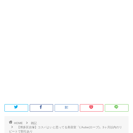
HOME
雑記
【博多区吉塚】コスパよいと思ってる美容室「L’Aube(ローブ)」3ヶ月以内のリ
ピートで割引あり