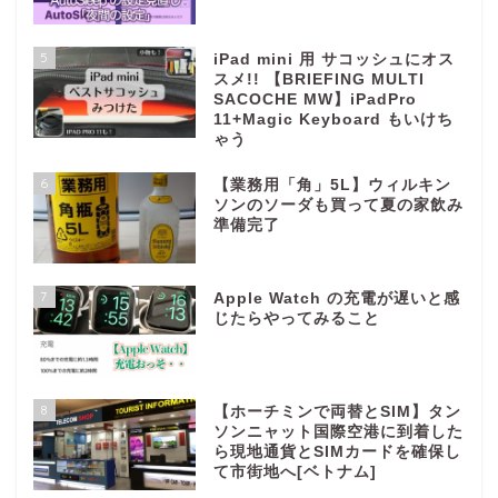
5
iPad mini 用 サコッシュにオス
スメ!! 【BRIEFING MULTI
SACOCHE MW】iPadPro
11+Magic Keyboard もいけち
ゃう
6
【業務用「角」5L】ウィルキン
ソンのソーダも買って夏の家飲み
準備完了
7
Apple Watch の充電が遅いと感
じたらやってみること
8
【ホーチミンで両替とSIM】タン
ソンニャット国際空港に到着した
ら現地通貨とSIMカードを確保し
て市街地へ[ベトナム]