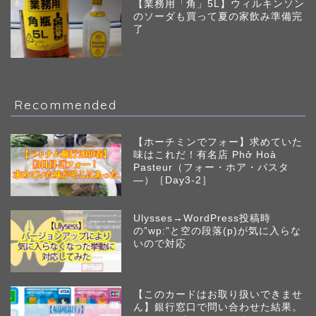
6
【業務用「角」5L】ウィルキンソン
のソーダも買って夏の家飲み準備完
了
Recommended
【ホーチミンでフォー】求めていた
味はこれだ！有名店 Phở Hoà
Pasteur（フォー・ホア・パスタ
―）［Day3-2］
Ulysses→WordPress投稿時
の”wp:”と空の段落(p)が気に入らな
いので対応
【このカードはお取り扱いできませ
ん】銀行窓口で問い合わせた結果。