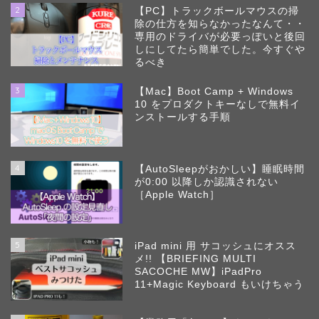
2
【PC】トラックボールマウスの掃
除の仕方を知らなかったなんて・・
専用のドライバが必要っぽいと後回
しにしてたら簡単でした。今すぐや
るべき
3
【Mac】Boot Camp + Windows
10 をプロダクトキーなしで無料イ
ンストールする手順
4
【AutoSleepがおかしい】睡眠時間
が0:00 以降しか認識されない
［Apple Watch］
5
iPad mini 用 サコッシュにオスス
メ!! 【BRIEFING MULTI
SACOCHE MW】iPadPro
11+Magic Keyboard もいけちゃう