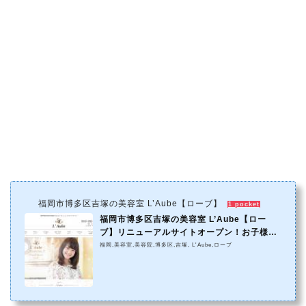
福岡市博多区吉塚の美容室 L’Aube【ローブ】
1 pocket
福岡市博多区吉塚の美容室 L’Aube【ロー
ブ】リニューアルサイトオープン！お子様
連...
福岡,美容室,美容院,博多区,吉塚, L'Aube,ローブ