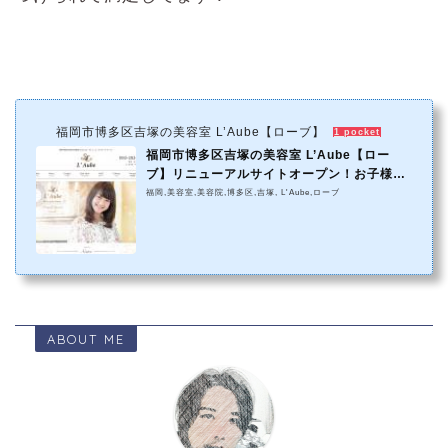
福岡市博多区吉塚の美容室 L’Aube【ローブ】
1 pocket
福岡市博多区吉塚の美容室 L’Aube【ロー
ブ】リニューアルサイトオープン！お子様
連...
福岡,美容室,美容院,博多区,吉塚, L'Aube,ローブ
ABOUT ME