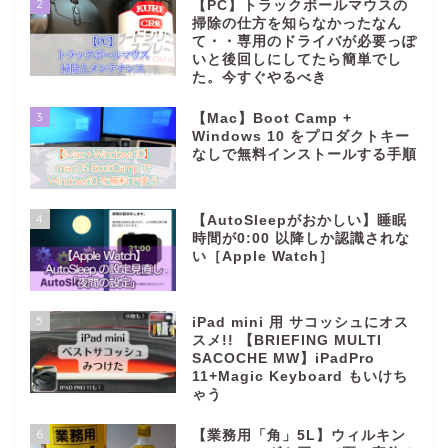
2
【PC】トラックボールマウスの
掃除の仕方を知らなかったなん
て・・専用のドライバが必要っぽ
いと後回しにしてたら簡単でし
た。今すぐやるべき
3
【Mac】Boot Camp +
Windows 10 をプロダクトキー
なしで無料インストールする手順
4
【AutoSleepがおかしい】睡眠
時間が0:00 以降しか認識されな
い［Apple Watch］
5
iPad mini 用 サコッシュにオス
スメ!! 【BRIEFING MULTI
SACOCHE MW】iPadPro
11+Magic Keyboard もいけち
ゃう
6
【業務用「角」5L】ウィルキン