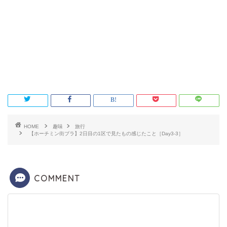
HOME
趣味
旅行
【ホーチミン街ブラ】2日目の1区で見たもの感じたこと［Day3-3］
COMMENT