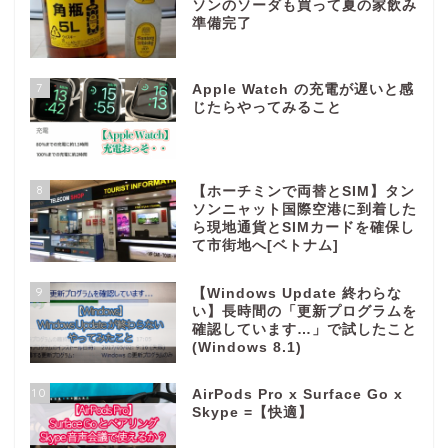
ソンのソーダも買って夏の家飲み
準備完了
7
Apple Watch の充電が遅いと感
じたらやってみること
8
【ホーチミンで両替とSIM】タン
ソンニャット国際空港に到着した
ら現地通貨とSIMカードを確保し
て市街地へ[ベトナム]
9
【Windows Update 終わらな
い】長時間の「更新プログラムを
確認しています…」で試したこと
(Windows 8.1)
10
AirPods Pro x Surface Go x
Skype =【快適】