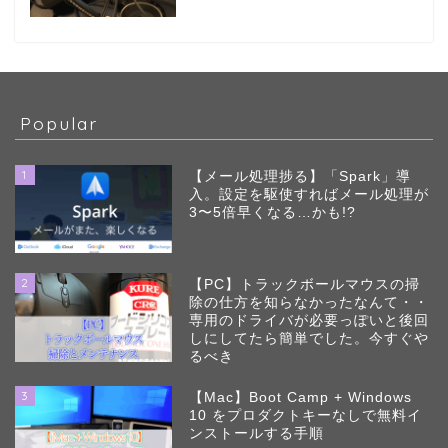
Popular
1
【メール処理捗る】「Spark」導
入。設定を駆使すればメール処理が
3〜5倍早くなる…かも!?
2
【PC】トラックボールマウスの掃
除の仕方を知らなかったなんて・・
専用のドライバが必要っぽいと後回
しにしてたら簡単でした。今すぐや
るべき
3
【Mac】Boot Camp + Windows
10 をプロダクトキーなしで無料イ
ンストールする手順