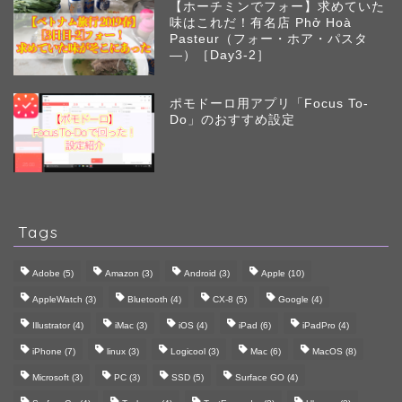
【ホーチミンでフォー】求めていた
味はこれだ！有名店 Phở Hoà
Pasteur（フォー・ホア・パスタ
―）［Day3-2］
ポモドーロ用アプリ「Focus To-
Do」のおすすめ設定
Tags
Adobe
(5)
Amazon
(3)
Android
(3)
Apple
(10)
AppleWatch
(3)
Bluetooth
(4)
CX-8
(5)
Google
(4)
Illustrator
(4)
iMac
(3)
iOS
(4)
iPad
(6)
iPadPro
(4)
iPhone
(7)
linux
(3)
Logicool
(3)
Mac
(6)
MacOS
(8)
Microsoft
(3)
PC
(3)
SSD
(5)
Surface GO
(4)