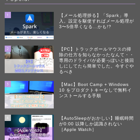
1
【メール処理捗る】「Spark」導
入。設定を駆使すればメール処理が
3〜5倍早くなる…かも!?
2
【PC】トラックボールマウスの掃
除の仕方を知らなかったなんて・・
専用のドライバが必要っぽいと後回
しにしてたら簡単でした。今すぐや
るべき
3
【Mac】Boot Camp + Windows
10 をプロダクトキーなしで無料イ
ンストールする手順
4
【AutoSleepがおかしい】睡眠時間
が0:00 以降しか認識されない
［Apple Watch］