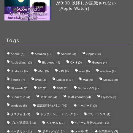
が0:00 以降しか認識されない
［Apple Watch］
Tags
Adobe
(5)
Amazon
(3)
Android
(3)
Apple
(10)
AppleWatch
(3)
Bluetooth
(4)
CX-8
(5)
Google
(4)
Illustrator
(4)
iMac
(3)
iOS
(4)
iPad
(6)
iPadPro
(4)
iPhone
(7)
linux
(3)
Logicool
(3)
Mac
(6)
MacOS
(8)
Microsoft
(3)
PC
(3)
SSD
(5)
Surface GO
(4)
SurfaceGo
(4)
Taskuma
(4)
TextExpander
(3)
Ulysses
(3)
windows
(8)
ほぼ日刊らびるご
(46)
キーボード
(3)
タスク管理
(3)
トラブルシューティング
(8)
フリーランス
(4)
ブログ執筆環境
(4)
ベトナム
(12)
ベトナム旅行2019春
(11)
ホーチミン
(11)
ボディメイク
(4)
メール
(4)
作業効率化
(5)