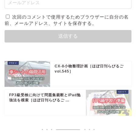
次回のコメントで使用するためブラウザーに自分の名
前、メールアドレス、サイトを保存する。
CX-8小物整理計画［ほぼ日刊らびるご
vol.545］
FP3級受検に向けて問題集裁断とiPad勉
強法を模索［ほぼ日刊らびるご ...