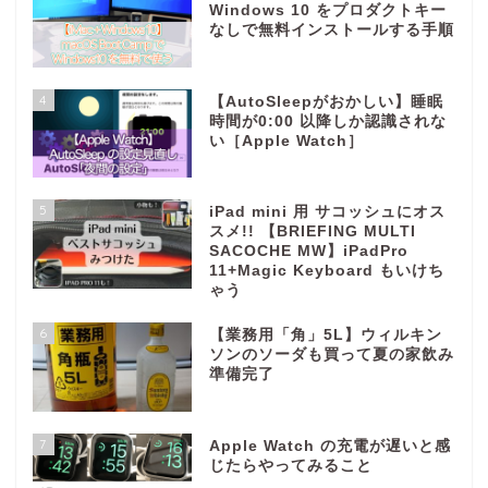
Windows 10 をプロダクトキー
なしで無料インストールする手順
4
【AutoSleepがおかしい】睡眠
時間が0:00 以降しか認識されな
い［Apple Watch］
5
iPad mini 用 サコッシュにオス
スメ!! 【BRIEFING MULTI
SACOCHE MW】iPadPro
11+Magic Keyboard もいけち
ゃう
6
【業務用「角」5L】ウィルキン
ソンのソーダも買って夏の家飲み
準備完了
7
Apple Watch の充電が遅いと感
じたらやってみること