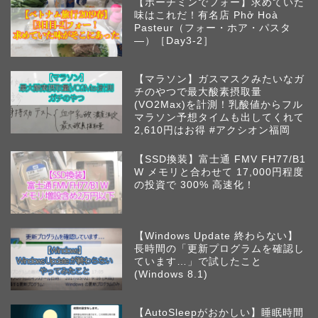
【ホーチミンでフォー】求めていた
味はこれだ！有名店 Phở Hoà
Pasteur（フォー・ホア・パスタ
―）［Day3-2］
【マラソン】ガスマスクみたいなガ
チのやつで最大酸素摂取量
(VO2Max)を計測！乳酸値からフル
マラソン予想タイムも出してくれて
2,610円はお得 #アクシオン福岡
【SSD換装】富士通 FMV FH77/B1
W メモリと合わせて 17,000円程度
の投資で 300% 高速化！
【Windows Update 終わらない】
長時間の「更新プログラムを確認し
ています…」で試したこと
(Windows 8.1)
【AutoSleepがおかしい】睡眠時間