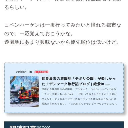
るらしい。
コペンハーゲンは一度行ってみたいと憧れる都市な
ので、一応覚えておこうかな。
遊園地にあまり興味ないから優先順位は低いけど。
zekkei.in
1 pocket
世界最古の遊園地「チボリ公園」が楽しかっ
た！デンマーク旅行記ブログ | 絶景in -...
現存する世界最古の遊園地、デンマーク・コペンハーゲンにある
「チボリ公園（Tivoli Park）」に行ってきました? チボリ公園は
ウォルト・ディズニーがディズニーランドを作る原点となった遊
園地と言われており、 「これがビックサンダーマウンテンになっ
たんだな〜」とか「スプラッシュマウンテンはこのアトラクショ
ンをモチーフにしているんだろうな〜」とか分かるものも多く デ
ィズニーリゾート好きの自分としては